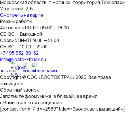
Запись на сервис
Оставьте свой телефон, и мы свяжемся с Вами через
несколько минут
Ваше имя
Контактный телефон *
Нажимая на кнопку "Отправить", вы
даете согласие на
обработку персональных данных
Иванов
Михаил
Технический директор
«Восток Трак»
Заявка на консультацию
Оставьте свой телефон, и мы свяжемся с Вами через
несколько минут
Ваше имя
Контактный телефон *