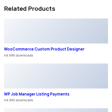
Related Products
WooCommerce Custom Product Designer
49,995 downloads
WP Job Manager Listing Payments
49,992 downloads
WordPress Real Media Library – Media Categories /
Folders File Manager
49,988 downloads
Med Pets – Veterinarian Elementor Template Kit
49,979 downloads
Оставить
заявку
Записаться
на сервис
Написать в
WhatsApp
Подобрать