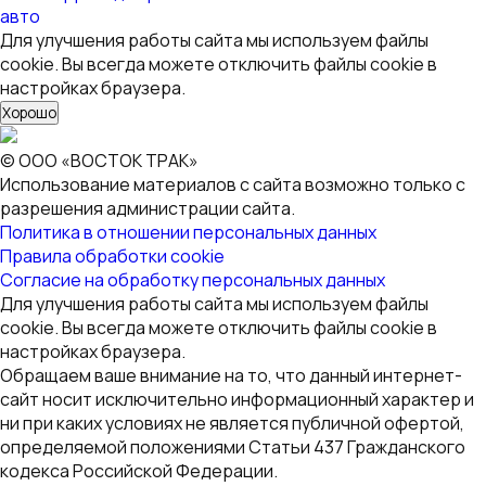
Московская область, г. Ногинск, территория Технопарк
Успенский-2, 6
Смотреть на карте
Режим работы:
Автосалон ПН-ПТ 09:00 — 18:00
СБ-ВС — Выходной
Сервис ПН-ПТ 9:00 — 21:00
СБ-ВС — 10:00 — 21:00
+7 495 532-89-52
info@vostok-truck.su
Copyright © ООО «ВОСТОК ТРАК» 2026. Все права
защищены.
Обратный звонок
Заполните форму ниже, в ближайшее время
с Вами свяжется специалист
[contact-form-7 id=»2589″ title=»Звонок всплывающий»]
WordPress GPL
Avila – Electronic WooCommerce Elementor Template Kit
Avimart – Multi-Vendor Marketplace WordPress Theme
Avontur – Modern Tour & Travel Elementor Template Kit
Avviare Start Up Business Elementor Template Kit
Avvocato – Law Firm WordPress Theme
Awake – Creative Portfolio WordPress Theme
aWeather Forecast
Awebani – Restaurant WordPress Theme
Aweber Connect Jetpack CRX Addon
Awesome Gallery - Instagram, Flickr,
Facebook galleries on your site