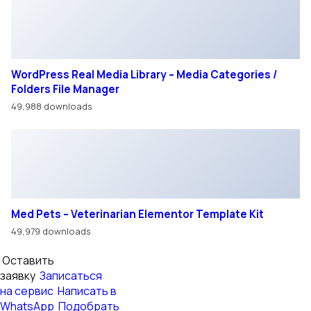
авто
Для улучшения работы сайта мы используем файлы
cookie. Вы всегда можете отключить файлы cookie в
настройках браузера.
Хорошо
© ООО «ВОСТОК ТРАК»
Использование материалов с сайта возможно только с
разрешения администрации сайта.
Политика в отношении персональных данных
Правила обработки cookie
Согласие на обработку персональных данных
Для улучшения работы сайта мы используем файлы
cookie. Вы всегда можете отключить файлы cookie в
настройках браузера.
Обращаем ваше внимание на то, что данный интернет-
сайт носит исключительно информационный характер и
ни при каких условиях не является публичной офертой,
определяемой положениями Статьи 437 Гражданского
кодекса Российской Федерации.