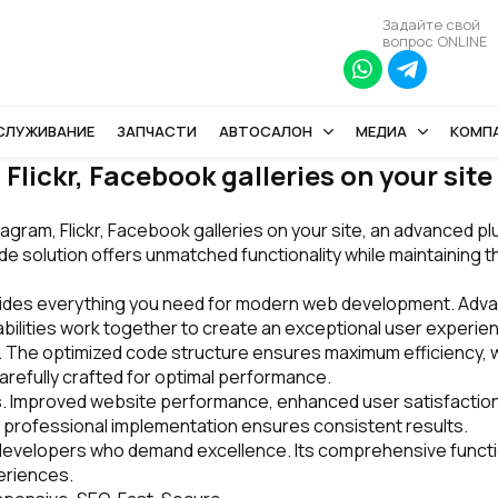
Задайте свой
вопрос ONLINE
БСЛУЖИВАНИЕ
ЗАПЧАСТИ
АВТОСАЛОН
МЕДИА
КОМП
lickr, Facebook galleries on your site
gram, Flickr, Facebook galleries on your site, an advanced pl
 solution offers unmatched functionality while maintaining th
rovides everything you need for modern web development. Adva
ilities work together to create an exceptional user experie
in. The optimized code structure ensures maximum efficiency, 
refully crafted for optimal performance.
s. Improved website performance, enhanced user satisfaction
 professional implementation ensures consistent results.
 developers who demand excellence. Its comprehensive functio
eriences.