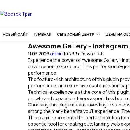
НОВЫЙ САЙТ
ГЛАВНАЯ
СЕРВИСНЫЙ ЦЕНТР
ЦЕНЫ НА О
Awesome Gallery - Instagram, F
11.03.2026
admin
10,739+ Downloads
Experience the power of Awesome Gallery - Insta
development excellence. This professional-grade
performance.
The feature-rich architecture of this plugin p
performance, and extensive customization capab
Technical excellence is at the core of this plug
growth and expansion. Every aspect has been ca
Choosing this plugin means investing in succes
among the many benefits you'll experience. The
This plugin represents the perfect solution for
essential tool for creating outstanding web exp