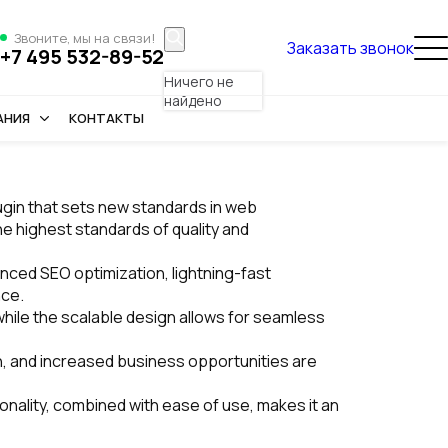
Звоните, мы на связи!
Заказать звонок
+7 495 532-89-52
Ничего не
найдено
АНИЯ
КОНТАКТЫ
ugin that sets new standards in web
e highest standards of quality and
nced SEO optimization, lightning-fast
nce.
while the scalable design allows for seamless
, and increased business opportunities are
nality, combined with ease of use, makes it an