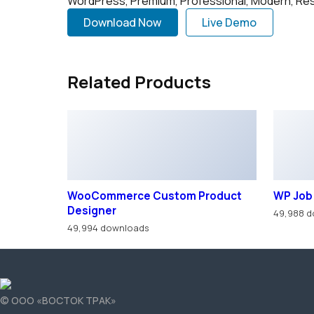
WordPress, Premium, Professional, Modern, Res
Download Now
Live Demo
Related Products
WooCommerce Custom Product
WP Job
Designer
49,988 
49,994 downloads
© ООО «ВОСТОК ТРАК»
Использование материалов с сайта возможно только с разреш
Политика в отношении персональных данных
Правила обработки cookie
Согласие на обработку персональных данных