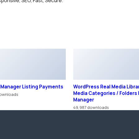
ponsive, SEO, Fast, Secure.
 Manager Listing Payments
WordPress Real Media Librar
Media Categories / Folders 
downloads
Manager
49,987 downloads
ения администрации сайта.