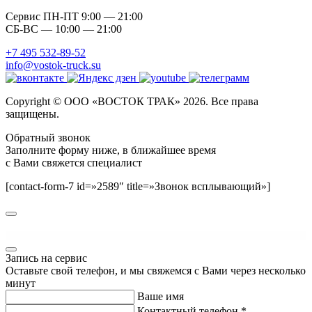
Сервис ПН-ПТ 9:00 — 21:00
СБ-ВС — 10:00 — 21:00
+7 495 532-89-52
info@vostok-truck.su
Copyright © ООО «ВОСТОК ТРАК» 2026. Все права
защищены.
Обратный звонок
Заполните форму ниже, в ближайшее время
с Вами свяжется специалист
[contact-form-7 id=»2589″ title=»Звонок всплывающий»]
WordPress GPL
Vapier – Vape Store WooCommerce WordPress Theme
Vapohub – Vape & E-Liquid WooCommerce Theme
Varaus – Hotel Booking WordPress Theme
VariBulkEdit – WooCommerce Bulk Edit Variations
Varn – IT & SEO Marketing Agency Portfolio Elementor WordPress Theme
Varse – WooCommerce AJAX WordPress Theme
Vasco – A Daring WordPress Travel Blog Theme
Vasia – Multipurpose eCommerce WordPress Theme
Vatage – Vape WooCommerce WordPress Theme
Vatican – Church WordPress Theme
Запись на сервис
Оставьте свой телефон, и мы свяжемся с Вами через несколько
минут
Ваше имя
Контактный телефон *