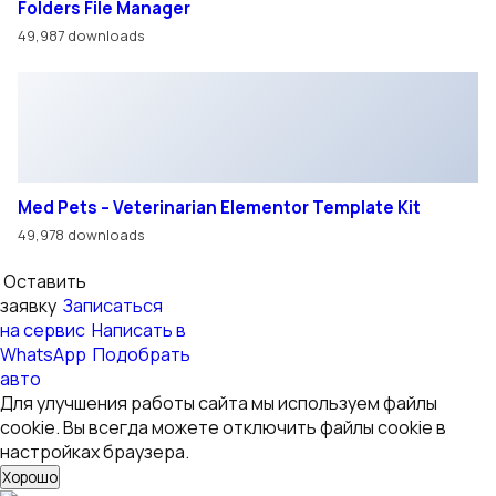
© ООО «ВОСТОК ТРАК»
Использование материалов с сайта возможно только с
разрешения администрации сайта.
Политика в отношении персональных данных
Правила обработки cookie
Согласие на обработку персональных данных
Для улучшения работы сайта мы используем файлы
cookie. Вы всегда можете отключить файлы cookie в
настройках браузера.
Обращаем ваше внимание на то, что данный интернет-
сайт носит исключительно информационный характер и
ни при каких условиях не является публичной офертой,
определяемой положениями Статьи 437 Гражданского
кодекса Российской Федерации.
Московская область, г. Ногинск, территория Технопарк
Успенский-2, 6
Смотреть на карте
Режим работы:
Автосалон ПН-ПТ 09:00 — 18:00
СБ-ВС — Выходной