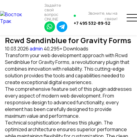
Задайте
свой
Звоните, мы на
вопрос
связи!
ONLINE
+7 495 532-89-52
Rcwd Sendinblue for Gravity Forms
10.03.2026
admin
40,295+ Downloads
Transform your web development approach with Rcwd
Sendinblue for Gravity Forms, a revolutionary plugin that
combines innovation with reliability. This cutting-edge
solution provides the tools and capabilities needed to
create exceptional digital experiences.
The comprehensive feature set of this plugin addresses
every aspect of modern web development. From
responsive design to advanced functionality, every
element has been carefully designed to provide
maximum value and performance.
Technical sophistication defines this plugin. The
optimized architecture ensures superior performance
while maintaining flexibility for customization. The clean,