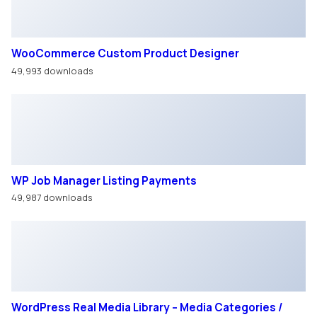
WP Job Manager Listing Payments
49,987 downloads
WordPress Real Media Library – Media Categories /
Folders File Manager
49,987 downloads
Med Pets – Veterinarian Elementor Template Kit
49,978 downloads
Оставить
заявку
Записаться
на сервис
Написать в
WhatsApp
Подобрать
авто
Для улучшения работы сайта мы используем файлы
cookie. Вы всегда можете отключить файлы cookie в
настройках браузера.
Хорошо