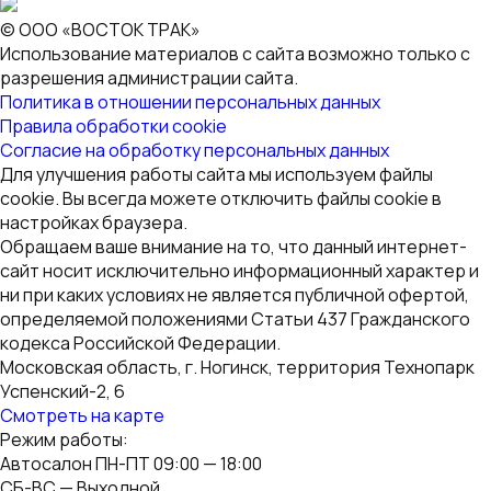
Сервис ПН-ПТ 9:00 — 21:00
СБ-ВС — 10:00 — 21:00
+7 495 532-89-52
info@vostok-truck.su
Copyright © ООО «ВОСТОК ТРАК» 2026. Все права
защищены.
Обратный звонок
Заполните форму ниже, в ближайшее время
с Вами свяжется специалист
[contact-form-7 id=»2589″ title=»Звонок всплывающий»]
WordPress GPL
Essential Grid Gallery WordPress Plugin
Essential Hover Effects
Essential Pricing Plan Switcher for Elementor
Essentials - Multipurpose WordPress Theme
Estame – Real Estate Elementor Template Kit
Estatic – Real Estate Elementor Template Kit
Esthetic – Wedding Photography Elementor Template Kit
Estiene – Sweets & Bakery WordPress Theme
Etc. – Creative Portfolio WordPress Theme
Etchy – Print Shop WordPress Theme
Запись на сервис
Оставьте свой телефон, и мы свяжемся с Вами через
несколько минут
Ваше имя
Контактный телефон *