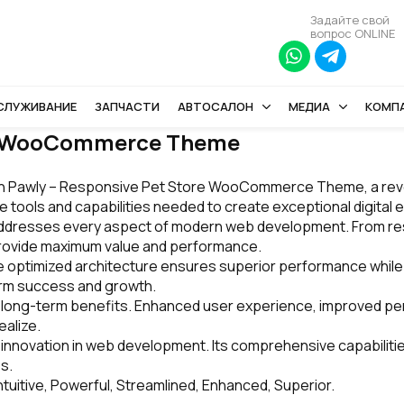
Задайте свой
вопрос ONLINE
БСЛУЖИВАНИЕ
ЗАПЧАСТИ
АВТОСАЛОН
МЕДИА
КОМП
re WooCommerce Theme
 Pawly – Responsive Pet Store WooCommerce Theme, a revol
the tools and capabilities needed to create exceptional digital
ddresses every aspect of modern web development. From resp
provide maximum value and performance.
 optimized architecture ensures superior performance while ma
erm success and growth.
d long-term benefits. Enhanced user experience, improved p
ealize.
 innovation in web development. Its comprehensive capabilitie
s.
uitive, Powerful, Streamlined, Enhanced, Superior.