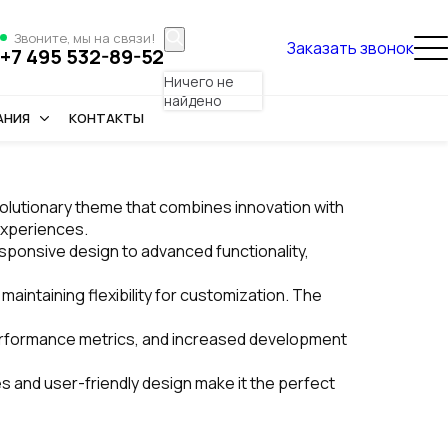
Звоните, мы на связи!
Заказать звонок
+7 495 532-89-52
Ничего не
найдено
АНИЯ
КОНТАКТЫ
utionary theme that combines innovation with
 experiences.
onsive design to advanced functionality,
intaining flexibility for customization. The
erformance metrics, and increased development
s and user-friendly design make it the perfect