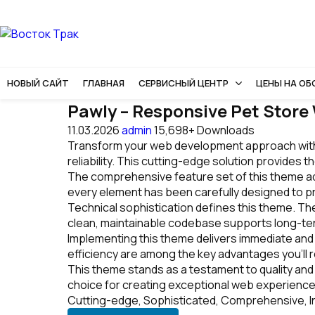
НОВЫЙ САЙТ
ГЛАВНАЯ
СЕРВИСНЫЙ ЦЕНТР
ЦЕНЫ НА О
Pawly – Responsive Pet Sto
11.03.2026
admin
15,698+ Downloads
Transform your web development approach with
reliability. This cutting-edge solution provides 
The comprehensive feature set of this theme a
every element has been carefully designed to 
Technical sophistication defines this theme. The
clean, maintainable codebase supports long-t
Implementing this theme delivers immediate an
efficiency are among the key advantages you'll r
This theme stands as a testament to quality and
choice for creating exceptional web experience
Cutting-edge, Sophisticated, Comprehensive, Int