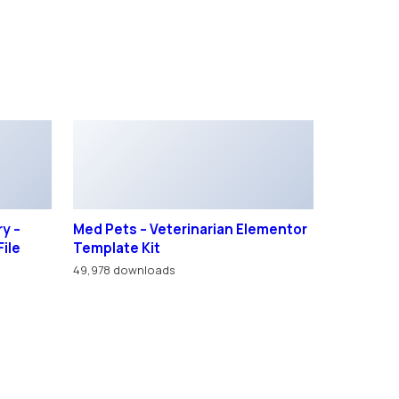
y –
Med Pets – Veterinarian Elementor
File
Template Kit
49,978 downloads
 браузера.