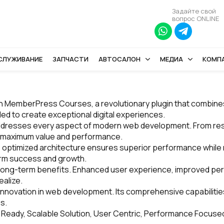
Задайте свой
вопрос ONLINE
БСЛУЖИВАНИЕ
ЗАПЧАСТИ
АВТОСАЛОН
МЕДИА
КОМП
emberPress Courses, a revolutionary plugin that combines in
ded to create exceptional digital experiences.
addresses every aspect of modern web development. From resp
e maximum value and performance.
e optimized architecture ensures superior performance while ma
erm success and growth.
nd long-term benefits. Enhanced user experience, improved p
ealize.
 innovation in web development. Its comprehensive capabilitie
s.
Ready, Scalable Solution, User Centric, Performance Focused, 