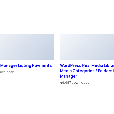
 Manager Listing Payments
WordPress Real Media Librar
Media Categories / Folders 
ownloads
Manager
49,987 downloads
. Вы всегда можете отключить файлы cookie в настройках