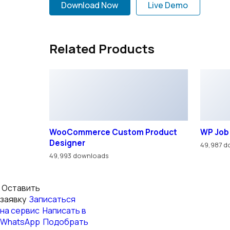
Download Now
Live Demo
Related Products
WooCommerce Custom Product
WP Job
Designer
49,987 d
49,993 downloads
Оставить
заявку
Записаться
на сервис
Написать в
WhatsApp
Подобрать
авто
Для улучшения работы сайта мы используем файлы cookie
Хорошо
© ООО «ВОСТОК ТРАК»