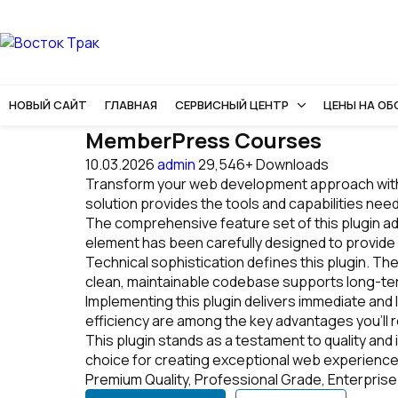
НОВЫЙ САЙТ
ГЛАВНАЯ
СЕРВИСНЫЙ ЦЕНТР
ЦЕНЫ НА О
MemberPress Courses
10.03.2026
admin
29,546+ Downloads
Transform your web development approach with M
solution provides the tools and capabilities nee
The comprehensive feature set of this plugin 
element has been carefully designed to provid
Technical sophistication defines this plugin. Th
clean, maintainable codebase supports long-t
Implementing this plugin delivers immediate a
efficiency are among the key advantages you'll r
This plugin stands as a testament to quality and
choice for creating exceptional web experience
Premium Quality, Professional Grade, Enterprise 