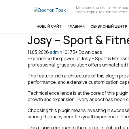
Московская обл., г. Ногинск,
территория Технопарк Успен
НОВЫЙ САЙТ
ГЛАВНАЯ
СЕРВИСНЫЙ ЦЕНТР
Josy – Sport & Fit
11.03.2026
admin
10,175+ Downloads
Experience the power of Josy – Sport & Fitness
professional-grade solution offers unmatched fu
The feature-rich architecture of this plugin p
performance, and extensive customization capab
Technical excellence is at the core of this plug
growth and expansion. Every aspect has been ca
Choosing this plugin means investing in succes
among the many benefits you'll experience. The
This plugin represents the perfect solution for