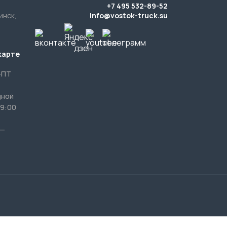
-ПТ
дной
9:00
 —