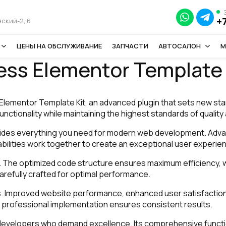
+
ский-2, 6
ЦЕНЫ НА ОБСЛУЖИВАНИЕ
ЗАПЧАСТИ
АВТОСАЛОН
М
ness Elementor Template 
 Elementor Template Kit, an advanced plugin that sets new st
nctionality while maintaining the highest standards of qualit
rovides everything you need for modern web development. Adva
ilities work together to create an exceptional user experie
in. The optimized code structure ensures maximum efficiency, 
refully crafted for optimal performance.
s. Improved website performance, enhanced user satisfaction
 professional implementation ensures consistent results.
 developers who demand excellence. Its comprehensive functio