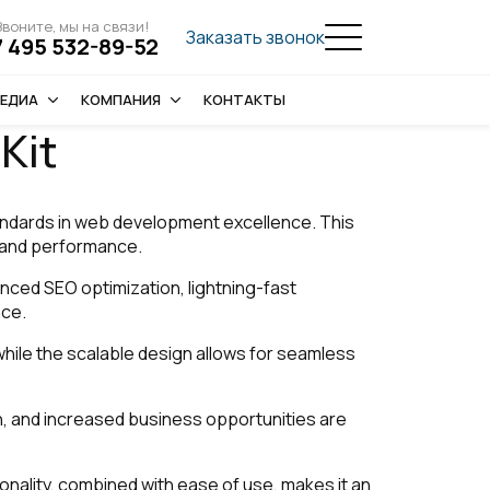
Звоните, мы на связи!
Заказать звонок
7 495 532-89-52
ЕДИА
КОМПАНИЯ
КОНТАКТЫ
Kit
andards in web development excellence. This
y and performance.
nced SEO optimization, lightning-fast
nce.
while the scalable design allows for seamless
, and increased business opportunities are
nality, combined with ease of use, makes it an