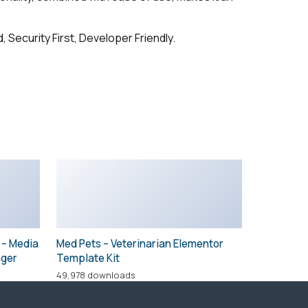
Security First, Developer Friendly.
 – Media
Med Pets – Veterinarian Elementor
ager
Template Kit
49,978 downloads
+7 495 532-89-52
инск,
info@vostok-truck.su
карте