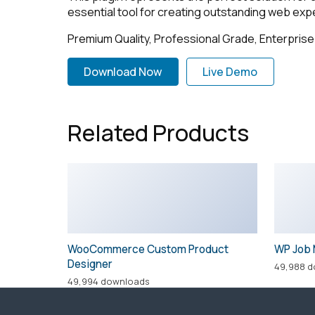
essential tool for creating outstanding web exp
Premium Quality, Professional Grade, Enterprise 
Download Now
Live Demo
Related Products
WooCommerce Custom Product
WP Job 
Designer
49,988 
49,994 downloads
© ООО «ВОСТОК ТРАК»
Использование материалов с сайта возможно
только с разрешения администрации сайта.