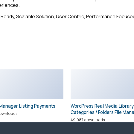
eriences.
Ready, Scalable Solution, User Centric, Performance Focused, 
Manager Listing Payments
WordPress Real Media Library
Categories / Folders File Man
downloads
49,987 downloads
Московская
Обращаем ваше внимание на то,
область, г. Ног
что данный интернет-сайт носит
территория
исключительно информационный
Технопарк
характер и ни при каких условиях
Успенский-2, 6
не является публичной офертой,
Смотреть на 