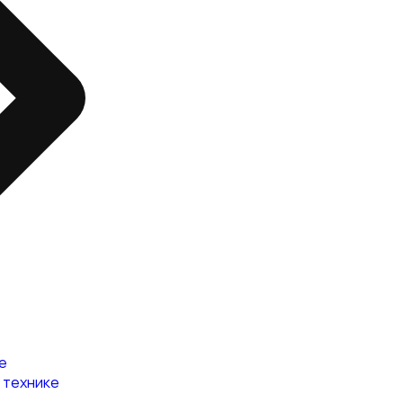
е
 технике