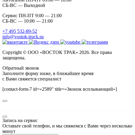
СБ-ВС — Выходной
Сервис ПН-ПТ 9:00 — 21:00
СБ-ВС — 10:00 — 21:00
+7 495 532-89-52
info@vostok-truck.su
Copyright © ООО «ВОСТОК ТРАК» 2026. Все права
защищены.
Обратный звонок
Заполните форму ниже, в ближайшее время
с Вами свяжется специалист
[contact-form-7 id=»2589″ title=»Звонок всплывающий»]
WordPress GPL
Bookshelf for Real3D Flipbook Addon
Bookshop Storefront WooCommerce Theme
Bookup Book Store Elementor Template Kit
Bookworm – Bookstore & Bookshop WooCommerce Theme
Boom – Single Product Shopify Theme
BoomBox – Viral Magazine WordPress Theme
Boomi – Environment & Ecology WordPress Theme
Boos – Business Elementor Template Kit
Boosin – Book Store WordPress Theme
Boosted Elements – Page Builder Add-on for Elementor
Запись на сервис
Оставьте свой телефон, и мы свяжемся с Вами через несколько
минут