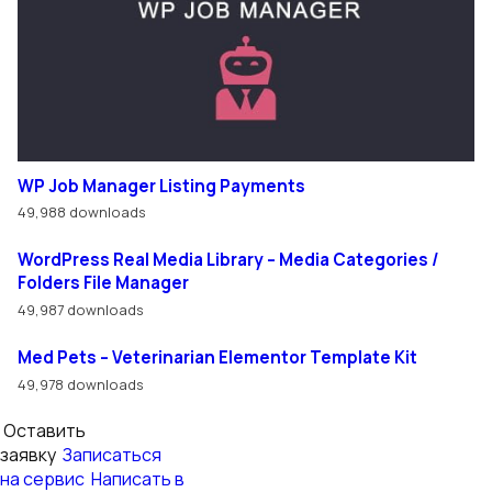
WP Job Manager Listing Payments
49,988 downloads
WordPress Real Media Library – Media Categories /
Folders File Manager
49,987 downloads
Med Pets – Veterinarian Elementor Template Kit
49,978 downloads
Оставить
заявку
Записаться
на сервис
Написать в