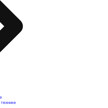
е
 технике