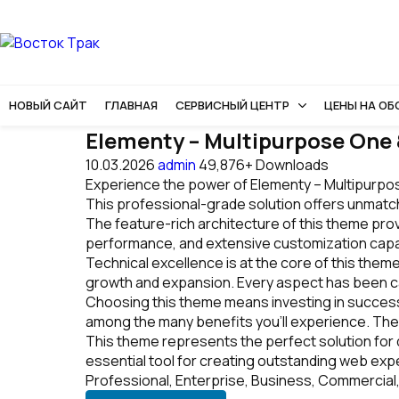
НОВЫЙ САЙТ
ГЛАВНАЯ
СЕРВИСНЫЙ ЦЕНТР
ЦЕНЫ НА О
Elementy – Multipurpose One 
10.03.2026
admin
49,876+ Downloads
Experience the power of Elementy – Multipurpo
This professional-grade solution offers unmatch
The feature-rich architecture of this theme pr
performance, and extensive customization capab
Technical excellence is at the core of this the
growth and expansion. Every aspect has been ca
Choosing this theme means investing in succes
among the many benefits you'll experience. The
This theme represents the perfect solution for
essential tool for creating outstanding web exp
Professional, Enterprise, Business, Commercial