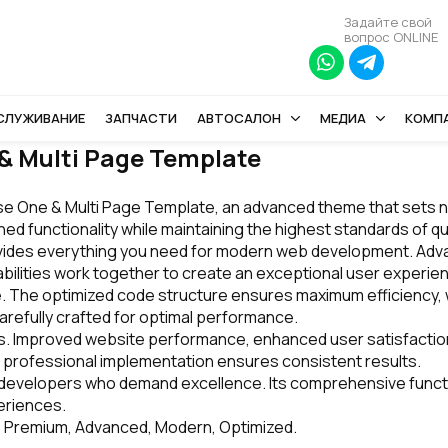
Задайте свой
вопрос ONLINE
БСЛУЖИВАНИЕ
ЗАПЧАСТИ
АВТОСАЛОН
МЕДИА
КОМП
& Multi Page Template
se One & Multi Page Template, an advanced theme that sets 
ed functionality while maintaining the highest standards of q
ovides everything you need for modern web development. Adva
ilities work together to create an exceptional user experie
me. The optimized code structure ensures maximum efficiency, 
refully crafted for optimal performance.
s. Improved website performance, enhanced user satisfaction
 professional implementation ensures consistent results.
 developers who demand excellence. Its comprehensive functio
eriences.
, Premium, Advanced, Modern, Optimized.