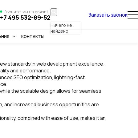
Звоните, мы на связи!
Заказать звонок
+7 495 532-89-52
Ничего не
найдено
АНИЯ
КОНТАКТЫ
new standards in web development excellence.
uality and performance.
nced SEO optimization, lightning-fast
nce.
while the scalable design allows for seamless
, and increased business opportunities are
nality, combined with ease of use, makes it an