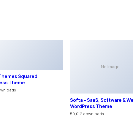
 Themes Squared
ess Theme
ownloads
No Image
Softa – SaaS, Software & 
WordPress Theme
50,012 downloads