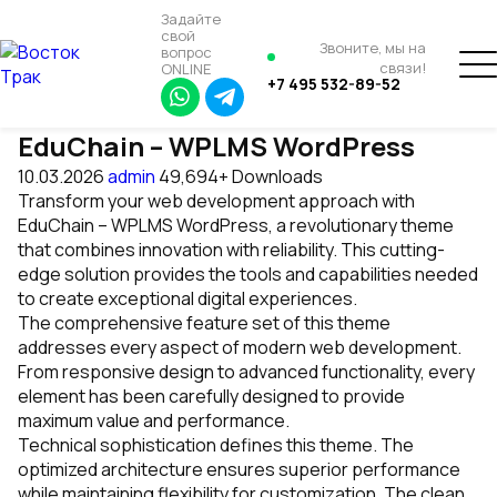
Задайте
свой
Звоните, мы на
вопрос
связи!
ONLINE
+7 495 532-89-52
EduChain – WPLMS WordPress
10.03.2026
admin
49,694+ Downloads
Transform your web development approach with
EduChain – WPLMS WordPress, a revolutionary theme
that combines innovation with reliability. This cutting-
edge solution provides the tools and capabilities needed
to create exceptional digital experiences.
The comprehensive feature set of this theme
addresses every aspect of modern web development.
From responsive design to advanced functionality, every
element has been carefully designed to provide
maximum value and performance.
Technical sophistication defines this theme. The
optimized architecture ensures superior performance
while maintaining flexibility for customization. The clean,