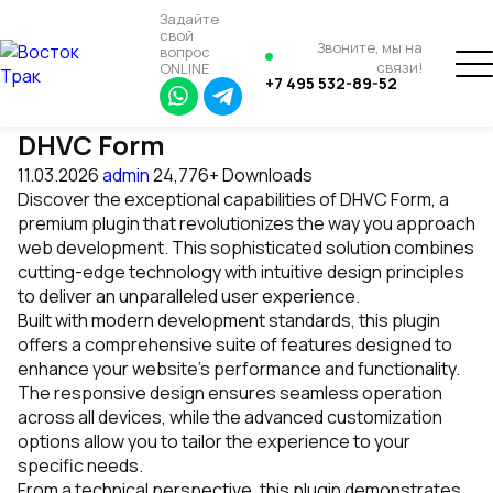
Задайте
свой
Звоните, мы на
вопрос
связи!
ONLINE
+7 495 532-89-52
DHVC Form
11.03.2026
admin
24,776+ Downloads
Discover the exceptional capabilities of DHVC Form, a
premium plugin that revolutionizes the way you approach
web development. This sophisticated solution combines
cutting-edge technology with intuitive design principles
to deliver an unparalleled user experience.
Built with modern development standards, this plugin
offers a comprehensive suite of features designed to
enhance your website's performance and functionality.
The responsive design ensures seamless operation
across all devices, while the advanced customization
options allow you to tailor the experience to your
specific needs.
From a technical perspective, this plugin demonstrates