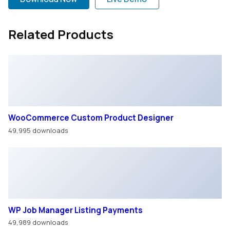
Related Products
WooCommerce Custom Product Designer
49,995 downloads
WP Job Manager Listing Payments
49,989 downloads
WordPress Real Media Library – Media Categories /
Folders File Manager
49,988 downloads
Med Pets – Veterinarian Elementor Template Kit
49,978 downloads
© ООО «ВОСТОК ТРАК»