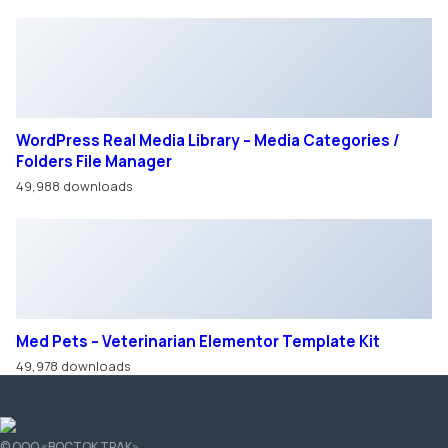
Использование материалов с сайта возможно только с разрешения
администрации сайта.
Политика в отношении персональных данных
Правила обработки cookie
Согласие на обработку персональных данных
Для улучшения работы сайта мы используем файлы cookie. Вы всегда
можете отключить файлы cookie в настройках браузера.
Обращаем ваше внимание на то, что данный интернет-сайт носит
исключительно информационный характер и ни при каких условиях не
является публичной офертой, определяемой положениями Статьи 437
Гражданского кодекса Российской Федерации.
Московская область, г. Ногинск, территория Технопарк
Успенский-2, 6
Смотреть на карте
Режим работы:
Автосалон ПН-ПТ 09:00 — 18:00
СБ-ВС — Выходной
Сервис ПН-ПТ 9:00 — 21:00
СБ-ВС — 10:00 — 21:00
+7 495 532-89-52