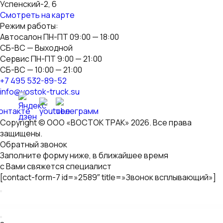
Успенский-2, 6
Смотреть на карте
Режим работы:
Автосалон ПН-ПТ 09:00 — 18:00
СБ-ВС — Выходной
Сервис ПН-ПТ 9:00 — 21:00
СБ-ВС — 10:00 — 21:00
+7 495 532-89-52
info@vostok-truck.su
Copyright © ООО «ВОСТОК ТРАК» 2026. Все права
защищены.
Обратный звонок
Заполните форму ниже, в ближайшее время
с Вами свяжется специалист
[contact-form-7 id=»2589″ title=»Звонок всплывающий»]
WordPress GPL
Smooth Zoom Pan – jQuery Image Viewer
SMS Register
SMSifyWoo – Send SMS Notification For WooCommerce
SMSifyWoo – Send SMS Notification For WooCommerce
Snakepit – A Rock and Metal Oriented Music WordPress Theme
Snapcase – Responsive WordPress Photoblog Theme
SnapScan Payment Gateway For WooCommerce
Snapster – Photography WordPress
Snax – Viral Content Builder
SNEWS | Eye-catching Magazine, Reviews & Newspaper WordPress Theme