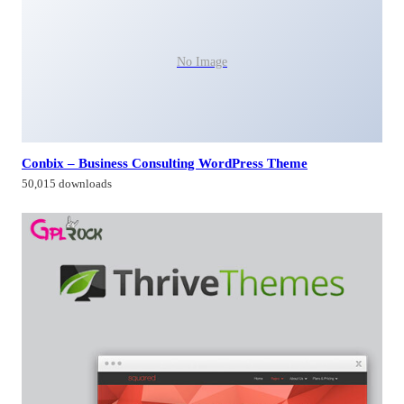
No Image
Conbix – Business Consulting WordPress Theme
50,015 downloads