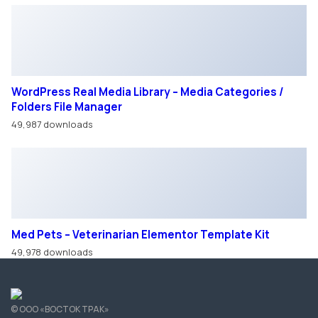
Использование материалов с сайта возможно только с разрешения
администрации сайта.
Политика в отношении персональных данных
Правила обработки cookie
Согласие на обработку персональных данных
Для улучшения работы сайта мы используем файлы cookie. Вы всегда
можете отключить файлы cookie в настройках браузера.
Обращаем ваше внимание на то, что данный интернет-сайт носит
исключительно информационный характер и ни при каких условиях не
является публичной офертой, определяемой положениями Статьи
437 Гражданского кодекса Российской Федерации.
Московская область, г. Ногинск, территория Технопарк
Успенский-2, 6
Смотреть на карте
Режим работы:
Автосалон ПН-ПТ 09:00 — 18:00
СБ-ВС — Выходной
Сервис ПН-ПТ 9:00 — 21:00
СБ-ВС — 10:00 — 21:00
+7 495 532-89-52