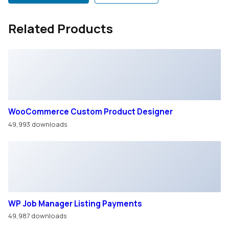
Related Products
WooCommerce Custom Product Designer
49,993 downloads
WP Job Manager Listing Payments
49,987 downloads
WordPress Real Media Library – Media Categories /
Folders File Manager
49,987 downloads
Med Pets – Veterinarian Elementor Template Kit
49,978 downloads
© ООО «ВОСТОК ТРАК»