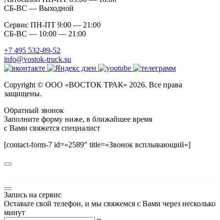
СБ-ВС — Выходной
Сервис ПН-ПТ 9:00 — 21:00
СБ-ВС — 10:00 — 21:00
+7 495 532-89-52
info@vostok-truck.su
Copyright © ООО «ВОСТОК ТРАК» 2026. Все права
защищены.
Обратный звонок
Заполните форму ниже, в ближайшее время
с Вами свяжется специалист
[contact-form-7 id=»2589″ title=»Звонок всплывающий»]
WordPress GPL
Shop the Look Pro for WooCommerce
Shopaddict – 16 Ready WordPress Landing Pages Theme
Shopcroc WP – Elementor Multi-purpose WooCommerce WordPress Theme
Shoperific – WooCommerce WordPress Theme
Shopfront – Next-Generation eCommerce Theme
Shopkeeper – Multi-Purpose WooCommerce Theme
ShopMagic - WooCommerce Marketing Automation, Workflows and More
ShopMe – Multi Vendor Woocommerce WordPress Theme
Shoppica – Premium OpenCart Theme
Shopping Mall – Entertainment Center and Business WordPress Theme
Запись на сервис
Оставьте свой телефон, и мы свяжемся с Вами через несколько
минут