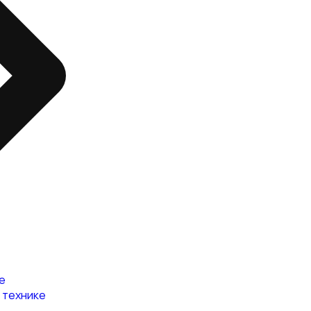
е
 технике