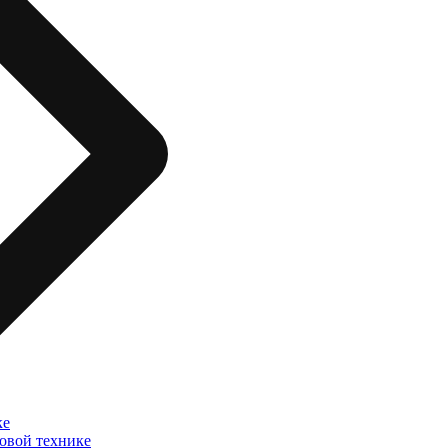
ке
овой технике