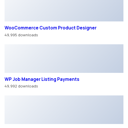
49,995 downloads
WP Job Manager Listing Payments
49,992 downloads
WordPress Real Media Library – Media Categories /
Folders File Manager
49,988 downloads
Med Pets – Veterinarian Elementor Template Kit
49,980 downloads
Оставить
заявку
Записаться
на сервис
Написать в
WhatsApp
Подобрать
авто
Для улучшения работы сайта мы используем файлы
cookie. Вы всегда можете отключить файлы cookie в
настройках браузера.