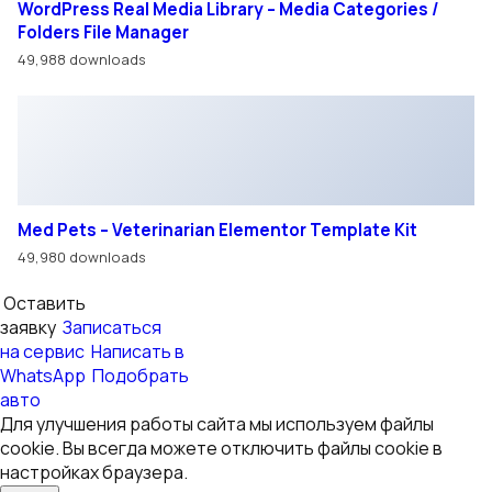
Хорошо
© ООО «ВОСТОК ТРАК»
Использование материалов с сайта возможно только с
разрешения администрации сайта.
Политика в отношении персональных данных
Правила обработки cookie
Согласие на обработку персональных данных
Для улучшения работы сайта мы используем файлы
cookie. Вы всегда можете отключить файлы cookie в
настройках браузера.
Обращаем ваше внимание на то, что данный интернет-
сайт носит исключительно информационный характер и
ни при каких условиях не является публичной офертой,
определяемой положениями Статьи 437 Гражданского
кодекса Российской Федерации.
Московская область, г. Ногинск, территория Технопарк
Успенский-2, 6
Смотреть на карте
Режим работы:
Автосалон ПН-ПТ 09:00 — 18:00