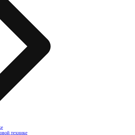
ке
овой технике